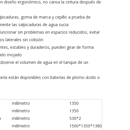
on diseño ergonómico, no cansa la cintura después de
lpicaduras, goma de marca y cepillo a prueba de
zmente las salpicaduras de agua sucia
funcionar sin problemas en espacios reducidos, evitar
s laterales sin colisión
ntes, estables y duraderos, pueden girar de forma
suelo mojado
 observe el volumen de agua en el tanque de un
ería están disponibles con baterías de plomo-ácido o
milímetro
1350
milímetro
1350
o
milímetro
530*2
milímetro
1500*1350*1380