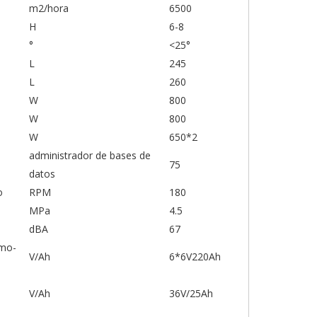
m2/hora
6500
H
6-8
°
<25°
L
245
L
260
W
800
W
800
W
650*2
administrador de bases de
75
datos
o
RPM
180
MPa
4.5
dBA
67
omo-
V/Ah
6*6V220Ah
V/Ah
36V/25Ah