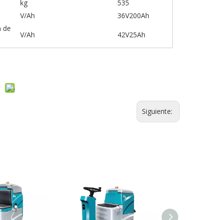
kg
535
V/Ah
36V200Ah
a de
V/Ah
42V25Ah
Siguiente: