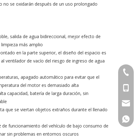
eo no se oxidarán después de un uso prolongado
oble, salida de agua bidireccional, mejor efecto de
e limpieza más amplio
montado en la parte superior, el diseño del espacio es
al ventilador de vacío del riesgo de ingreso de agua
+86-552
peraturas, apagado automático para evitar que el
peratura del motor es demasiado alta
+86-153
lta capacidad, batería de larga duración, sin
able
info@in
vita que se viertan objetos extraños durante el llenado
+86-153
luz de funcionamiento del vehículo de bajo consumo de
nar sin problemas en entornos oscuros