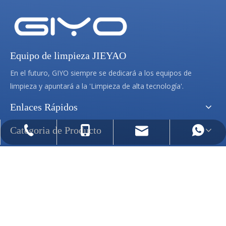
Equipo de limpieza JIEYAO
En el futuro, GIYO siempre se dedicará a los equipos de
limpieza y apuntará a la 'Limpieza de alta tecnología'.
Enlaces Rápidos
Categoria de Producto
info@indusfloorscrubber.com
+86-153-4552-7791
+86-153-4552-7791
+86-552-2041880
Contáctenos
Teléfono: +86-552-2041880 / +86-153-4552-7791

e.kong0516@gmail.com

+86-153-4552-7791

Área C del parque industrial Xingyu, lado norte de Feng'an

Road, distrito de Longzihu, ciudad de Bengbu, provincia de